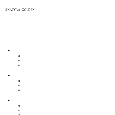
@KATYAA_GOLDEN
Каталог
Купальники
Пляжная одежда
Сумки и аксессуары
Информация
Оферта
Политика конфиденциальности
Политика обработки данных
Покупателям
О нас
Доставка
Контакты