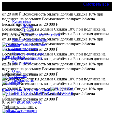
Возможность оплаты долями
Скидка 10% при подписке на
Смотреть все
рассылку
Возможность возврата/обмена
Бесплатная доставка
Каталог
от 20 000 ₽
Возможность оплаты долями
Скидка 10% при
подписке на рассылку
Возможность возврата/обмена
Купальники
Бесплатная доставка от 20 000 ₽
Лифы
Возможность оплаты долями
Скидка 10% при подписке на
Плавки
рассылку
Возможность возврата/обмена
Бесплатная доставка
Слитные купальники
БЕСТСЕЛЛЕРЫ
от 20 000 ₽
Возможность оплаты долями
Скидка 10% при
Новогодняя коллекция
подписке на рассылку
Возможность возврата/обмена
Капсульная коллекция
Пляжная одежда
Бесплатная доставка от 20 000 ₽
Сумки и аксессуары
Возможность оплаты долями
Скидка 10% при подписке на
ЛИФ СЕЛЕНА
Детская Коллекция
рассылку
Возможность возврата/обмена
Бесплатная доставка
Распродажа
от 20 000 ₽
Возможность оплаты долями
Скидка 10% при
Айвори
подписке на рассылку
Возможность возврата/обмена
8,990
₽
О нас
Добавить в корзину
Бесплатная доставка от 20 000 ₽
Доставка
Возможность оплаты долями
Скидка 10% при подписке на
Производство
рассылку
Возможность возврата/обмена
Бесплатная доставка
от 20 000 ₽
Возможность оплаты долями
Скидка 10% при
ЮБКА МАКСИ СО СБОРКАМИ
подписке на рассылку
Возможность возврата/обмена
Айвори
Бесплатная доставка от 20 000 ₽
+7 (919) 697-59-82
9,490
₽
Добавить в корзину
Войти/Регистрация