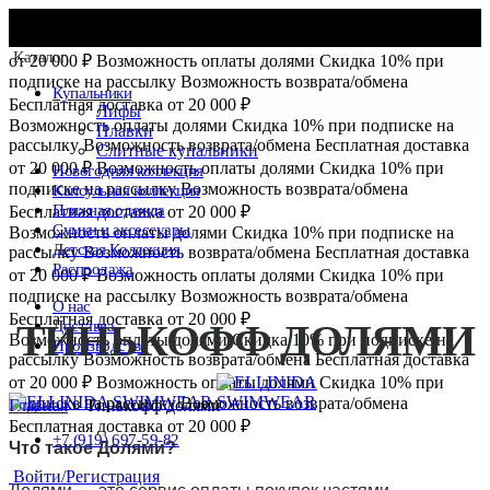
Возможность оплаты долями
Скидка 10% при подписке на
рассылку
Возможность возврата/обмена
Бесплатная доставка
Каталог
от 20 000 ₽
Возможность оплаты долями
Скидка 10% при
подписке на рассылку
Возможность возврата/обмена
Купальники
Бесплатная доставка от 20 000 ₽
Лифы
Возможность оплаты долями
Скидка 10% при подписке на
Плавки
рассылку
Возможность возврата/обмена
Бесплатная доставка
Слитные купальники
от 20 000 ₽
Возможность оплаты долями
Скидка 10% при
Новогодняя коллекция
подписке на рассылку
Возможность возврата/обмена
Капсульная коллекция
Пляжная одежда
Бесплатная доставка от 20 000 ₽
Сумки и аксессуары
Возможность оплаты долями
Скидка 10% при подписке на
Детская Коллекция
рассылку
Возможность возврата/обмена
Бесплатная доставка
Распродажа
от 20 000 ₽
Возможность оплаты долями
Скидка 10% при
подписке на рассылку
Возможность возврата/обмена
О нас
Бесплатная доставка от 20 000 ₽
ТИНЬКОФФ ДОЛЯМИ
Доставка
Возможность оплаты долями
Скидка 10% при подписке на
Производство
рассылку
Возможность возврата/обмена
Бесплатная доставка
от 20 000 ₽
Возможность оплаты долями
Скидка 10% при
подписке на рассылку
Возможность возврата/обмена
Главная
»
Тинькофф долями
Бесплатная доставка от 20 000 ₽
+7 (919) 697-59-82
Что такое Долями?
Войти/Регистрация