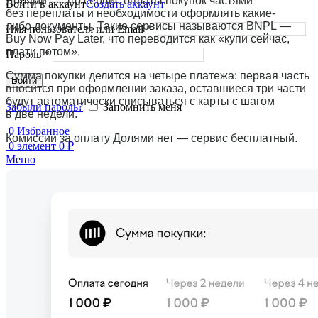
Долями — это сервис оплаты покупок частями
Войти в аккаунт
Создать аккаунт
без переплаты и необходимости оформлять какие-
либо документы. Такие сервисы называются BNPL —
Имя пользователя или Email
*
Buy Now Pay Later, что переводится как «купи сейчас,
плати потом».
Пароль
*
Сумма покупки делится на четыре платежа: первая часть
Войти
вносится при оформлении заказа, оставшиеся три части
будут автоматически списываться c карты с шагом
Забыли пароль?
Запомнить меня
в две недели.
0
Избранное
Комиссии за оплату Долями нет — сервис бесплатный.
0
элемент
0
₽
Меню
0
Избранное
0
элемент
0
₽