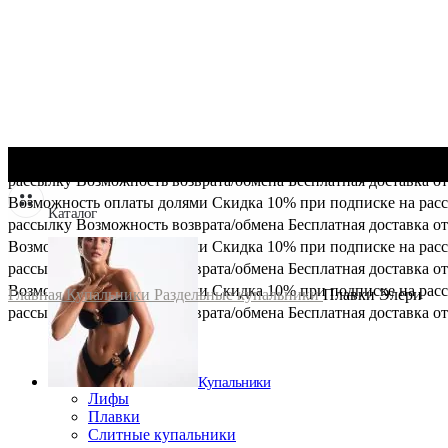
Возможность оплаты долями
Скидка 10% при подписке на рас
рассылку
Возможность возврата/обмена
Бесплатная доставка от
Возможность оплаты долями
Скидка 10% при подписке на рас
Каталог
рассылку
Возможность возврата/обмена
Бесплатная доставка от
Возможность оплаты долями
Скидка 10% при подписке на рас
рассылку
Возможность возврата/обмена
Бесплатная доставка от
Возможность оплаты долями
Скидка 10% при подписке на рас
Главная
Купальники
Раздельные купальники
Плавки Элери
рассылку
Возможность возврата/обмена
Бесплатная доставка от
Купальники
Лифы
Плавки
Слитные купальники