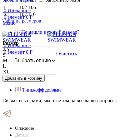
M
97-101
L
102-106
0
Избранное
XL
107-110
0
элемент
0
₽
Таблица размеров
Меню
Не нашли нужный размер?
Размер
0
Избранное
XS
0
элемент
0
₽
Очистить
S
M
L
XL
Добавить в корзину
Тинькофф долями
Свяжитесь с нами, мы ответим на все ваши вопросы:
Описание
Детали