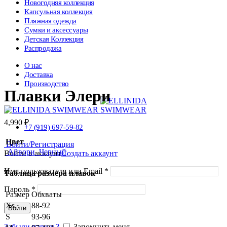
Новогодняя коллекция
Капсульная коллекция
Пляжная одежда
Нажмите чтобы увеличить
Сумки и аксессуары
Детская Коллекция
Распродажа
О нас
Доставка
Производство
Плавки Элери
4,990
₽
+7 (919) 697-59-82
Цвет
Войти/Регистрация
Айвори
Черный
Войти в аккаунт
Создать аккаунт
Имя пользователя или Email
*
Таблица размера плавок
Пароль
*
Размер
Обхваты
Xs
88-92
Войти
S
93-96
Забыли пароль?
Запомнить меня