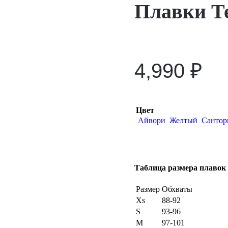
Плавки Т
4,990
₽
Цвет
Айвори
Желтый
Санто
Таблица размера плавок
Размер
Обхваты
Xs
88-92
S
93-96
M
97-101