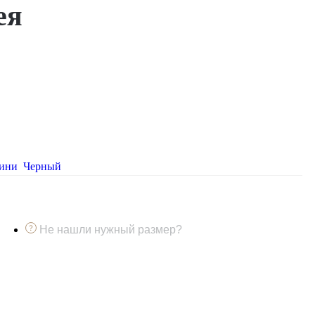
ея
рини
Черный
Не нашли нужный размер?