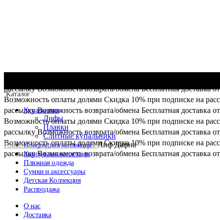
Возможность оплаты долями
Скидка 10% при подписке на рас
рассылку
Возможность возврата/обмена
Бесплатная доставка от
Каталог
Возможность оплаты долями
Скидка 10% при подписке на рас
рассылку
Купальники
Возможность возврата/обмена
Бесплатная доставка от
Лифы
Возможность оплаты долями
Скидка 10% при подписке на рас
Плавки
рассылку
Возможность возврата/обмена
Бесплатная доставка от
Слитные купальники
Возможность оплаты долями
Скидка 10% при подписке на рас
Главная
Купальники
Лифы
Лиф Дафна
Новогодняя коллекция
рассылку
Возможность возврата/обмена
Бесплатная доставка от
Капсульная коллекция
Пляжная одежда
Сумки и аксессуары
Детская Коллекция
Распродажа
О нас
Доставка