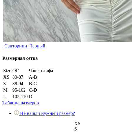
Санторини
Черный
Размерная сетка
Size
ОГ
Чашка лифа
XS
80-87
A-B
S
88-94
B-C
M
95-102
C-D
L
102-110
D
Таблица размеров
Не нашли нужный размер?
XS
S