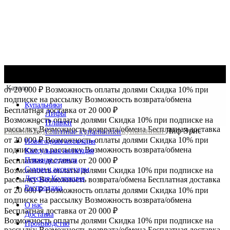
Возможность оплаты долями
Скидка 10% при подписке на
рассылку
Возможность возврата/обмена
Бесплатная доставка
Каталог
от 20 000 ₽
Возможность оплаты долями
Скидка 10% при
подписке на рассылку
Возможность возврата/обмена
Купальники
Бесплатная доставка от 20 000 ₽
Лифы
Возможность оплаты долями
Скидка 10% при подписке на
Плавки
рассылку
Возможность возврата/обмена
Бесплатная доставка
Главная
Купальники
Раздельные купальники
Лиф Эрис
Слитные купальники
от 20 000 ₽
Возможность оплаты долями
Скидка 10% при
Новогодняя коллекция
подписке на рассылку
Возможность возврата/обмена
Капсульная коллекция
Пляжная одежда
Бесплатная доставка от 20 000 ₽
Сумки и аксессуары
Возможность оплаты долями
Скидка 10% при подписке на
Детская Коллекция
рассылку
Возможность возврата/обмена
Бесплатная доставка
Распродажа
от 20 000 ₽
Возможность оплаты долями
Скидка 10% при
подписке на рассылку
Возможность возврата/обмена
Нажмите чтобы увеличить
О нас
Бесплатная доставка от 20 000 ₽
Доставка
Возможность оплаты долями
Скидка 10% при подписке на
Производство
рассылку
Возможность возврата/обмена
Бесплатная доставка