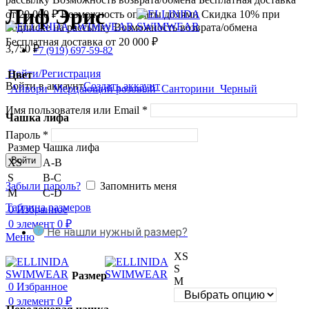
Лиф Эрис
от 20 000 ₽
Возможность оплаты долями
Скидка 10% при
подписке на рассылку
Возможность возврата/обмена
Бесплатная доставка от 20 000 ₽
3,750
₽
+7 (919) 697-59-82
Войти/Регистрация
Цвет
Войти в аккаунт
Создать аккаунт
Айвори
Мерцающий розовый
Санторини
Черный
Имя пользователя или Email
*
Чашка лифа
Пароль
*
Размер
Чашка лифа
Войти
XS
А-B
S
B-C
Забыли пароль?
Запомнить меня
М
C-D
Таблица размеров
0
Избранное
0
элемент
0
₽
Не нашли нужный размер?
Меню
XS
S
Размер
M
0
Избранное
0
элемент
0
₽