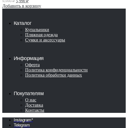
9,990
₽
5,990
₽
цена
цена:
Добавить в корзину
составляла
5,990 ₽.
9,990 ₽.
Каталог
Купальники
Пляжная одежда
Сумки и аксессуары
Информация
Оферта
Политика конфиденциальности
Политика обработки данных
Покупателям
О нас
Доставка
Контакты
Instagram*
Telegram