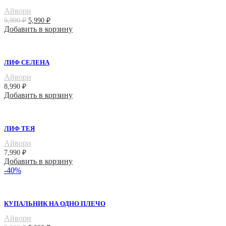
Айвори
Первоначальная
Текущая
9,990
₽
5,990
₽
цена
цена:
Добавить в корзину
составляла
5,990 ₽.
9,990 ₽.
ЛИФ СЕЛЕНА
Айвори
8,990
₽
Добавить в корзину
ЛИФ ТЕЯ
Айвори
7,990
₽
Добавить в корзину
-40%
КУПАЛЬНИК НА ОДНО ПЛЕЧО
Айвори
Первоначальная
Текущая